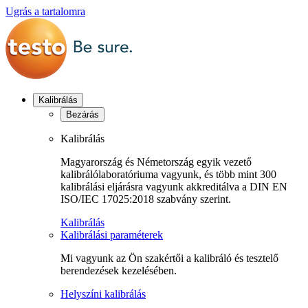
Ugrás a tartalomra
Kalibrálás
Bezárás
Kalibrálás
Magyarország és Németország egyik vezető
kalibrálólaboratóriuma vagyunk, és több mint 300
kalibrálási eljárásra vagyunk akkreditálva a DIN EN
ISO/IEC 17025:2018 szabvány szerint.
Kalibrálás
Kalibrálási paraméterek
Mi vagyunk az Ön szakértői a kalibráló és tesztelő
berendezések kezelésében.
Helyszíni kalibrálás