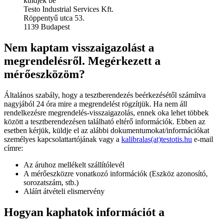
küldjék be
Testo Industrial Services Kft.
Röppentyű utca 53.
1139 Budapest
Nem kaptam visszaigazolást a
megrendelésről. Megérkezett a
mérőeszközöm?
Általános szabály, hogy a tesztberendezés beérkezésétől számítva
nagyjából 24 óra mire a megrendelést rögzítjük. Ha nem áll
rendelkezésre megrendelés-visszaigazolás, ennek oka lehet többek
között a tesztberendezésen található eltérő információk. Ebben az
esetben kérjük, küldje el az alábbi dokumentumokat/információkat
személyes kapcsolattartójának vagy a
kalibralas(at)testotis.hu
e-mail
címre:
Az áruhoz mellékelt szállítólevél
A mérőeszközre vonatkozó információk (Eszköz azonosító,
sorozatszám, stb.)
Aláírt átvételi elismervény
Hogyan kaphatok információt a