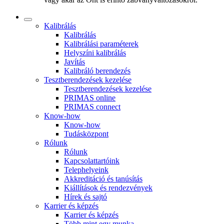
Kalibrálás
Kalibrálás
Kalibrálási paraméterek
Helyszíni kalibrálás
Javítás
Kalibráló berendezés
Tesztberendezések kezelése
Tesztberendezések kezelése
PRIMAS online
PRIMAS connect
Know-how
Know-how
Tudásközpont
Rólunk
Rólunk
Kapcsolattartóink
Telephelyeink
Akkreditáció és tanúsítás
Kiállítások és rendezvények
Hírek és sajtó
Karrier és képzés
Karrier és képzés
Több mint egy munka