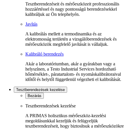
Tesztberendezéseit és mérőeszközeit professzionális
hozzáértéssel és nagy pontosságú berendezésekkel
kalibráljuk az Ön telephelyén.
Javítás
A kalibrálás mellett a termodinamika és az
elektromosság területén a vizsgálóberendezések és
mérőeszközök megfelelő javítását is vállaljuk.
Kalibráló berendezés
Akár a laboratóriumban, akár a gyárakban vagy a
helyszínen, a Testo Industrial Services hordozható
hőmérséklet-, páratartalom- és nyomáskalibrátoraival
időtől és helytől függetlenül végezheti el kalibrálását.
Tesztberendezések kezelése
Bezárás
Tesztberendezések kezelése
A PRIMAS holisztikus mérőeszköz-kezelési
megoldásunkkal kezeljük és felügyeljük
tesztberendezéseit, hogy biztosítsuk a mérőeszközökre