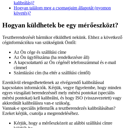
kalibrálás)?
Hogyan találom meg a csomagjaim állapotát (nyomon
követés)?
Hogyan küldhetek be egy mérőeszközt?
Tesztberendezését bármikor elküldheti nekünk. Ehhez a következő
céginformációkra van szükségünk Öntől:
Az Ön cége és szállítási címe
Az Ön ügyfélszáma (ha rendelkezésre áll)
A kapcsolattartó az Ön cégénél telefonszámmal és e-mail
címmel
Számlázási cím (ha eltér a szállítási címtől)
Ezenkívül elengedhetetlenek az elvégzendő kalibrálással
kapcsolatos információk. Kérjük, vegye figyelembe, hogy minden
egyes vizsgálati berendezésnél mely mérési pontokat (speciális
mérési pontokat) kell kalibrálni, és hogy ISO (visszavezetett) vagy
akkreditált kalibrálásra van-e szükség.
Vannak-e speciális jellemzők a tesztberendezés kalibrálásában?
Ezeket kérjük, csatolja a megrendeléséhez.
Kérjük, hogy a mérőeszközeit az alábbi szállítási címre