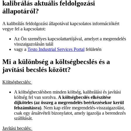
kalibrálás aktuális feldolgozási
állapotáról?
A kalibrálás feldolgozási állapotával kapcsolatos információkért
vegye fel a kapcsolatot:
Az Ön személyes kapcsolattartójával, amelyet a megrendelés
visszaigazolásán talál
vagy a
Testo Industrial Services Portal
felületén
Mi a különbség a költségbecslés és a
javítási becslés között?
Költségbecslés:
A költségbecslésben minden költség, kalibrálási és javítási
költség fel van sorolva.
A költségbecslés elkészítése
díjköteles (az összeg a megrendelés beérkezésekor kerül
felszámításra)
. Nem kap előre megrendelés-visszaigazolást,
csak egy áruátvételi bizonylatot, amely igazolja a berendezés
szállítását.
Javítási becslés: