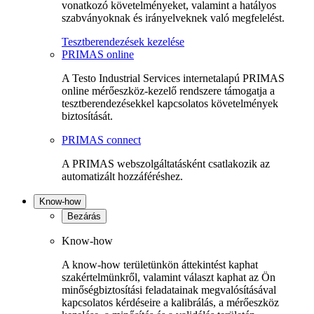
vonatkozó követelményeket, valamint a hatályos
szabványoknak és irányelveknek való megfelelést.
Tesztberendezések kezelése
PRIMAS online
A Testo Industrial Services internetalapú PRIMAS
online mérőeszköz-kezelő rendszere támogatja a
tesztberendezésekkel kapcsolatos követelmények
biztosítását.
PRIMAS connect
A PRIMAS webszolgáltatásként csatlakozik az
automatizált hozzáféréshez.
Know-how
Bezárás
Know-how
A know-how területünkön áttekintést kaphat
szakértelmünkről, valamint választ kaphat az Ön
minőségbiztosítási feladatainak megvalósításával
kapcsolatos kérdéseire a kalibrálás, a mérőeszköz