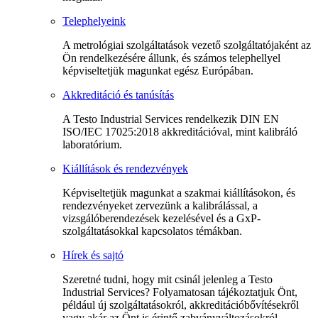
Telephelyeink
A metrológiai szolgáltatások vezető szolgáltatójaként az
Ön rendelkezésére állunk, és számos telephellyel
képviseltetjük magunkat egész Európában.
Akkreditáció és tanúsítás
A Testo Industrial Services rendelkezik DIN EN
ISO/IEC 17025:2018 akkreditációval, mint kalibráló
laboratórium.
Kiállítások és rendezvények
Képviseltetjük magunkat a szakmai kiállításokon, és
rendezvényeket zervezünk a kalibrálással, a
vizsgálóberendezések kezelésével és a GxP-
szolgáltatásokkal kapcsolatos témákban.
Hírek és sajtó
Szeretné tudni, hogy mit csinál jelenleg a Testo
Industrial Services? Folyamatosan tájékoztatjuk Önt,
például új szolgáltatásokról, akkreditációbővítésekről
vagy akár az Önt is érintő zabványváltozásokról.