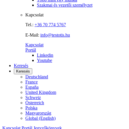
Szakmai és vezetői személyzet
Kapcsolat
Tel.:
+36 70 774 5767
E-Mail:
info@testotis.hu
Kapcsolat
Portál
Linkedin
Youtube
Keresés
Keresés
Deutschland
France
España
United Kingdom
Schweiz
Österreich
Polska
Magyarország
Global (English)
Kapcsolat
Portál
Jegyzőkönyvek