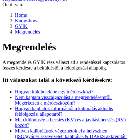
Ön itt van:
Home
Know-how
GYIK
Megrendelés
Megrendelés
A megrendelés GYIK rész választ ad a rendeléssel kapcsolatos
összes kérdésre a beküldéstől a feldolgozási állapotig.
Itt válaszokat talál a következő kérdésekre:
Hogyan küldhetek be egy mérőeszközt?
Nem kaptam visszaigazolást a megrendelésemről.
Megérkezett a mérőeszközöm?
Hogyan kaphatok információt a kalibrálás aktuális
feldolgozási állapotáról?
Mi a különbség a becslés (KV) és a javítási becslés (RV)
között?
Milyen kalibrálások végezhetők el a helyszínen
(ISO/gyári/visszavezetett kalibrálás & DAkkS akkreditált