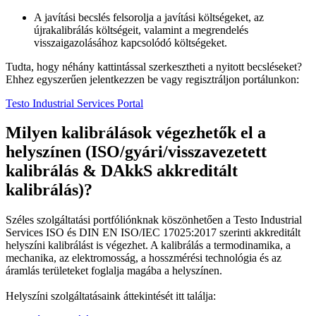
A javítási becslés felsorolja a javítási költségeket, az
újrakalibrálás költségeit, valamint a megrendelés
visszaigazolásához kapcsolódó költségeket.
Tudta, hogy néhány kattintással szerkesztheti a nyitott becsléseket?
Ehhez egyszerűen jelentkezzen be vagy regisztráljon portálunkon:
Testo Industrial Services Portal
Milyen kalibrálások végezhetők el a
helyszínen (ISO/gyári/visszavezetett
kalibrálás & DAkkS akkreditált
kalibrálás)?
Széles szolgáltatási portfóliónknak köszönhetően a Testo Industrial
Services ISO és DIN EN ISO/IEC 17025:2017 szerinti akkreditált
helyszíni kalibrálást is végezhet. A kalibrálás a termodinamika, a
mechanika, az elektromosság, a hosszmérési technológia és az
áramlás területeket foglalja magába a helyszínen.
Helyszíni szolgáltatásaink áttekintését itt találja: