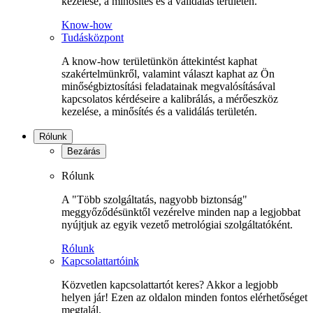
kezelése, a minősítés és a validálás területén.
Know-how
Tudásközpont
A know-how területünkön áttekintést kaphat
szakértelmünkről, valamint választ kaphat az Ön
minőségbiztosítási feladatainak megvalósításával
kapcsolatos kérdéseire a kalibrálás, a mérőeszköz
kezelése, a minősítés és a validálás területén.
Rólunk
Bezárás
Rólunk
A "Több szolgáltatás, nagyobb biztonság"
meggyőződésünktől vezérelve minden nap a legjobbat
nyújtjuk az egyik vezető metrológiai szolgáltatóként.
Rólunk
Kapcsolattartóink
Közvetlen kapcsolattartót keres? Akkor a legjobb
helyen jár! Ezen az oldalon minden fontos elérhetőséget
megtalál.