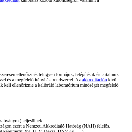
akkreditált
kalibrálás közötti különbségről, valamint a
zeresen ellenőrzi és felügyeli formájuk, felépítésük és tartalmuk
el és a megfelelő irányítási rendszerrel. Az
akkreditáción
kívül
 kell ellenőriznie a kalibráló laboratórium minőségét megfelelő
szabványok) teljesülnek.
rszágon ezért a Nemzeti Akkreditáló Hatóság (NAH) felelős.
ehet kérelmezni (pl. TÜV, Dekra, DNV GL, ...).