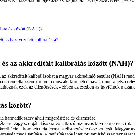
désekre. A tudásoldalon tájékoztatást kaphat az ISO (visszavezetett) és az
alibrálás között (NAH)?
O-visszavezetett kalibrálásra?
 és az akkreditált kalibrálás között (NAH)?
 az akkreditált kalibrálásokat a magyar akkreditáló testület (NAH) rends
iumok rendelkezzenek mind a műszaki kompetenciával, mind a felszereléss
onatkoznak ezek az ellenőrzések - ebben az esetben az ügyfélnek magának
tás között?
a harmadik szerv általi megerősítése és elismerése.
ermékekre vagy szolgáltatásokra vonatkozó bizonyos követelmények (pl. 
kreditáció a kompetencia formális elismerésére összpontosít. Magyaro
gfelelés megállapítása. A tanúsítást jóváhagyott tanúsító szerveknél l