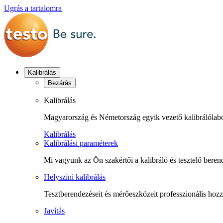
Ugrás a tartalomra
Kalibrálás
Bezárás
Kalibrálás
Magyarország és Németország egyik vezető kalibrálólabo
Kalibrálás
Kalibrálási paraméterek
Mi vagyunk az Ön szakértői a kalibráló és tesztelő bere
Helyszíni kalibrálás
Tesztberendezéseit és mérőeszközeit professzionális hozz
Javítás