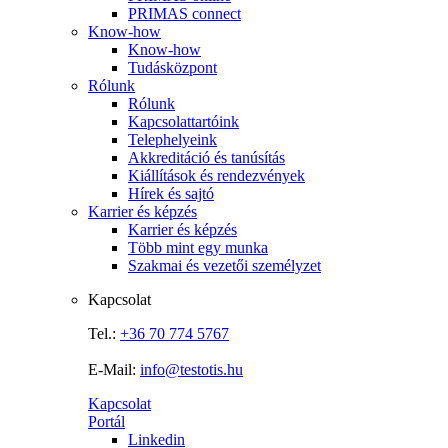
PRIMAS connect
Know-how
Know-how
Tudásközpont
Rólunk
Rólunk
Kapcsolattartóink
Telephelyeink
Akkreditáció és tanúsítás
Kiállítások és rendezvények
Hírek és sajtó
Karrier és képzés
Karrier és képzés
Több mint egy munka
Szakmai és vezetői személyzet
Kapcsolat
Tel.:
+36 70 774 5767
E-Mail:
info@testotis.hu
Kapcsolat
Portál
Linkedin