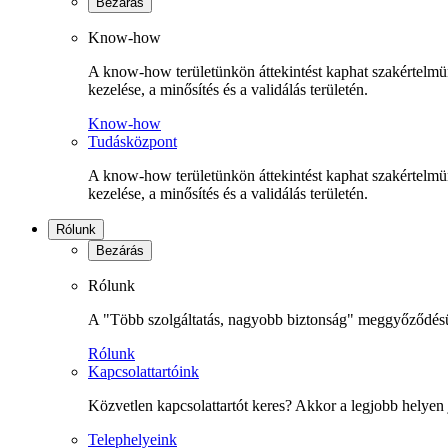
Bezárás
Know-how
A know-how területünkön áttekintést kaphat szakértelmünk
kezelése, a minősítés és a validálás területén.
Know-how
Tudásközpont
A know-how területünkön áttekintést kaphat szakértelmünk
kezelése, a minősítés és a validálás területén.
Rólunk
Bezárás
Rólunk
A "Több szolgáltatás, nagyobb biztonság" meggyőződésünk
Rólunk
Kapcsolattartóink
Közvetlen kapcsolattartót keres? Akkor a legjobb helyen 
Telephelyeink