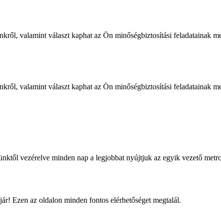
ről, valamint választ kaphat az Ön minőségbiztosítási feladatainak me
ről, valamint választ kaphat az Ön minőségbiztosítási feladatainak me
től vezérelve minden nap a legjobbat nyújtjuk az egyik vezető metrol
jár! Ezen az oldalon minden fontos elérhetőséget megtalál.