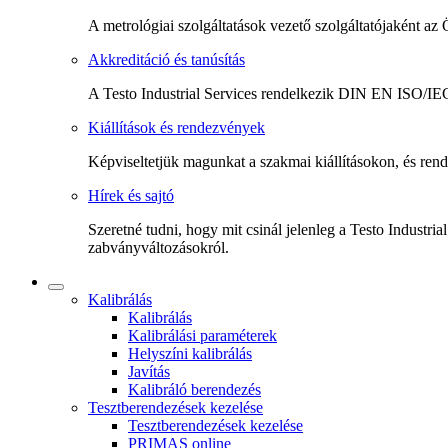
A metrológiai szolgáltatások vezető szolgáltatójaként az
Akkreditáció és tanúsítás
A Testo Industrial Services rendelkezik DIN EN ISO/IEC
Kiállítások és rendezvények
Képviseltetjük magunkat a szakmai kiállításokon, és ren
Hírek és sajtó
Szeretné tudni, hogy mit csinál jelenleg a Testo Industria
zabványváltozásokról.
Kalibrálás
Kalibrálás
Kalibrálási paraméterek
Helyszíni kalibrálás
Javítás
Kalibráló berendezés
Tesztberendezések kezelése
Tesztberendezések kezelése
PRIMAS online