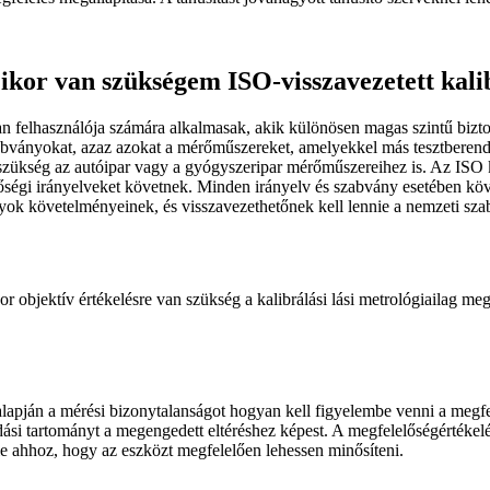
ikor van szükségem ISO-visszavezetett kali
an felhasználója számára alkalmasak, akik különösen magas szintű bizt
zabványokat, azaz azokat a mérőműszereket, amelyekkel más tesztberende
an szükség az autóipar vagy a gyógyszeripar mérőműszereihez is. Az IS
nőségi irányelveket követnek. Minden irányelv és szabvány esetében köv
ányok követelményeinek, és visszavezethetőnek kell lennie a nemzeti sz
objektív értékelésre van szükség a kalibrálási lási metrológiailag megh
lapján a mérési bizonytalanságot hogyan kell figyelembe venni a megfel
i tartományt a megengedett eltéréshez képest. A megfelelőségértékelés
nnie ahhoz, hogy az eszközt megfelelően lehessen minősíteni.