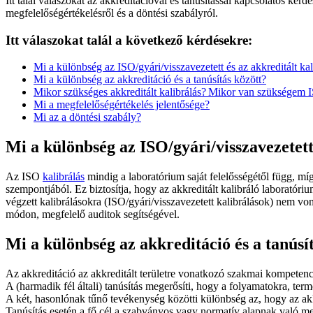
Itt talál válaszokat az akkreditációval és tanúsítással kapcsolatos kér
megfelelőségértékelésről és a döntési szabályról.
Itt válaszokat talál a következő kérdésekre:
Mi a különbség az ISO/gyári/visszavezetett és az akkreditált k
Mi a különbség az akkreditáció és a tanúsítás között?
Mikor szükséges akkreditált kalibrálás? Mikor van szükségem IS
Mi a megfelelőségértékelés jelentősége?
Mi az a döntési szabály?
Mi a különbség az ISO/gyári/visszavezetett
Az ISO
kalibrálás
mindig a laboratórium saját felelősségétől függ, míg
szempontjából. Ez biztosítja, hogy az akkreditált kalibráló laboratór
végzett kalibrálásokra (ISO/gyári/visszavezetett kalibrálások) nem v
módon, megfelelő auditok segítségével.
Mi a különbség az akkreditáció és a tanúsí
Az akkreditáció az akkreditált területre vonatkozó szakmai kompetenci
A (harmadik fél általi) tanúsítás megerősíti, hogy a folyamatokra, t
A két, hasonlónak tűnő tevékenység közötti különbség az, hogy az ak
Tanúsítás esetén a fő cél a szabványos vagy normatív alapnak való me