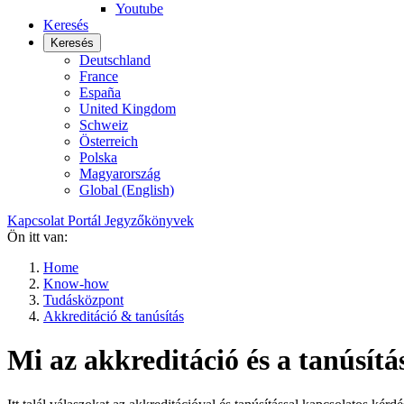
Youtube
Keresés
Keresés
Deutschland
France
España
United Kingdom
Schweiz
Österreich
Polska
Magyarország
Global (English)
Kapcsolat
Portál
Jegyzőkönyvek
Ön itt van:
Home
Know-how
Tudásközpont
Akkreditáció & tanúsítás
Mi az akkreditáció és a tanúsítá