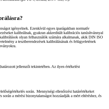
brálásra?
onságot igényelnek. Ezenkívül egyes iparágakban normatív
zéseket kalibrálnak, gyakran akkreditált kalibrációs tanúsítvánnyal
O kalibrálások olyan felhasználók számára alkalmasak, akik DIN ISO
etelmény a tesztberendezések kalibrálásának és felügyeletének
abványokra.
atározott jellemzői tekintetében. Az ilyen értékelést
előségértékelés során. Mennyiségi ellenőrzési határértékeket
 során a mérési bizonytalanságot hozzáadják a mért eltéréshez, és