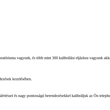
ratóriuma vagyunk, és több mint 300 kalibrálási eljárásra vagyunk a
ndezések kezelésében.
áértéssel és nagy pontosságú berendezésekkel kalibráljuk az Ön teleph