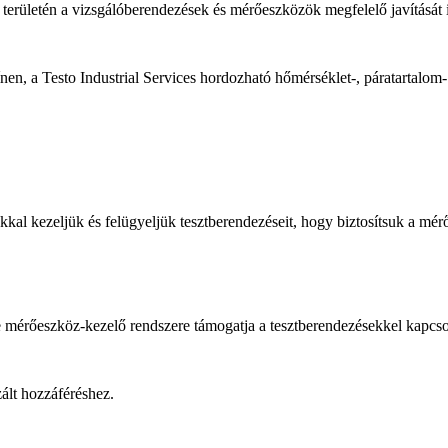
 területén a vizsgálóberendezések és mérőeszközök megfelelő javítását i
n, a Testo Industrial Services hordozható hőmérséklet-, páratartalom- 
l kezeljük és felügyeljük tesztberendezéseit, hogy biztosítsuk a mér
 mérőeszköz-kezelő rendszere támogatja a tesztberendezésekkel kapcsol
ált hozzáféréshez.