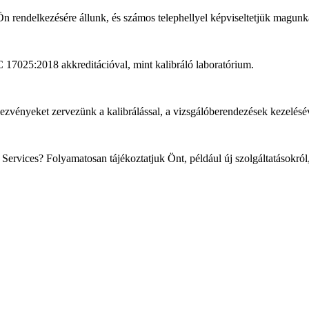
 Ön rendelkezésére állunk, és számos telephellyel képviseltetjük magun
 17025:2018 akkreditációval, mint kalibráló laboratórium.
dezvényeket zervezünk a kalibrálással, a vizsgálóberendezések kezelésé
l Services? Folyamatosan tájékoztatjuk Önt, például új szolgáltatásokról