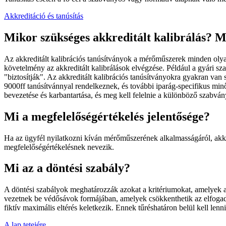
Akkreditáció és tanúsítás
Mikor szükséges akkreditált kalibrálás? M
Az akkreditált kalibrációs tanúsítványok a mérőműszerek minden oly
követelmény az akkreditált kalibrálások elvégzése. Például a gyári s
"biztosítják". Az akkreditált kalibrációs tanúsítványokra gyakran v
9000ff tanúsítvánnyal rendelkeznek, és további iparág-specifikus mi
bevezetése és karbantartása, és meg kell felelnie a különböző szabv
Mi a megfelelőségértékelés jelentősége?
Ha az ügyfél nyilatkozni kíván mérőműszerének alkalmasságáról, akkor 
megfelelőségértékelésnek nevezik.
Mi az a döntési szabály?
A döntési szabályok meghatározzák azokat a kritériumokat, amelyek a
vezetnek be védősávok formájában, amelyek csökkenthetik az elfogadás
fiktív maximális eltérés keletkezik. Ennek tűréshatáron belül kell le
A lap tetejére