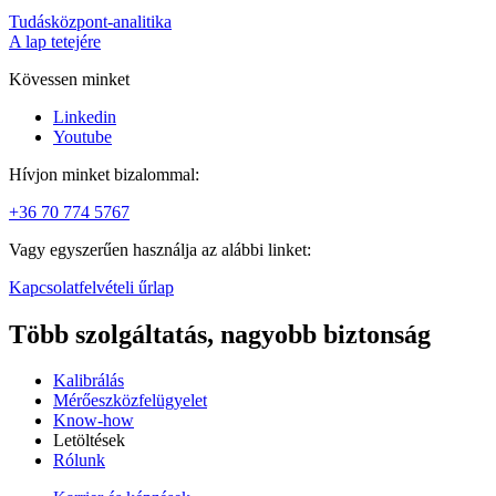
Tudásközpont-analitika
A lap tetejére
Kövessen minket
Linkedin
Youtube
Hívjon minket bizalommal:
+36 70 774 5767
Vagy egyszerűen használja az alábbi linket:
Kapcsolatfelvételi űrlap
Több szolgáltatás, nagyobb biztonság
Kalibrálás
Mérőeszközfelügyelet
Know-how
Letöltések
Rólunk