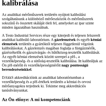
kalibrálása
Az analitikai mérőműszerek területén nyújtott kalibrálási
szolgáltatásunk a különböző mérőeszközök és mérőműszerek
sokszínű és összetett skáláját öleli fel, amelyeket az ipar szinte
minden ágazatában használnak.
A Testo Industrial Services része egy kiterjedt és teljesen felszerelt
analitikai kalibráló laboratórium. A
gázelemzések
és egyéb
kémiai
elemzések
területén a gyártóktól teljesen függetlenül végzünk
kalibrálásokat. A gázelemzés magában foglalja a füstgázmérők,
gázérzékelők és gázszivárgás- és hűtőközeg-tesztelők kalibrálását.
Az egyéb kémiai elemzések között szerepel a pH-, a
vezetőképesség- és a sütőolaj-tesztelők kalibrálása. Itt kalibráljuk az
Ön pH-mérőit és vezetőképességmérőit
nagy pontosságú
berendezéseinkkel
.
DAkkS akkreditációink az analitikai laboratóriumban a
vezetőképesség és a pH-értékek területén a kémiai és orvosi
mérőanyagokra terjednek ki. Tekintse meg akkreditációs
tanúsítványunkat.
Az Ön előnye: A mi kompetenciánk