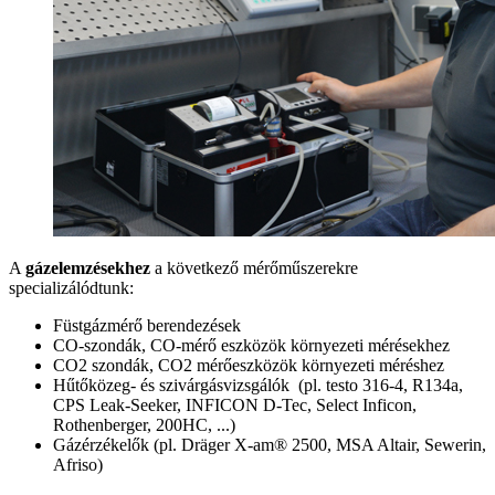
A
gázelemzésekhez
a következő mérőműszerekre
specializálódtunk:
Füstgázmérő berendezések
CO-szondák, CO-mérő eszközök környezeti mérésekhez
CO2 szondák, CO2 mérőeszközök környezeti méréshez
Hűtőközeg- és szivárgásvizsgálók (pl. testo 316-4, R134a,
CPS Leak-Seeker, INFICON D-Tec, Select Inficon,
Rothenberger, 200HC, ...)
Gázérzékelők (pl. Dräger X-am® 2500, MSA Altair, Sewerin,
Afriso)