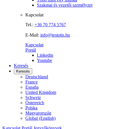
Szakmai és vezetői személyzet
Kapcsolat
Tel.:
+36 70 774 5767
E-Mail:
info@testotis.hu
Kapcsolat
Portál
Linkedin
Youtube
Keresés
Keresés
Deutschland
France
España
United Kingdom
Schweiz
Österreich
Polska
Magyarország
Global (English)
Kapcsolat
Portál
Jegyzőkönyvek