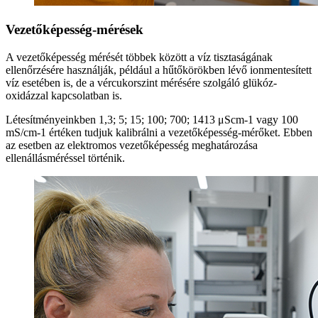
Vezetőképesség-mérések
A vezetőképesség mérését többek között a víz tisztaságának
ellenőrzésére használják, például a hűtőkörökben lévő ionmentesített
víz esetében is, de a vércukorszint mérésére szolgáló glükóz-
oxidázzal kapcsolatban is.
Létesítményeinkben 1,3; 5; 15; 100; 700; 1413 μScm-1 vagy 100
mS/cm-1 értéken tudjuk kalibrálni a vezetőképesség-mérőket. Ebben
az esetben az elektromos vezetőképesség meghatározása
ellenállásméréssel történik.