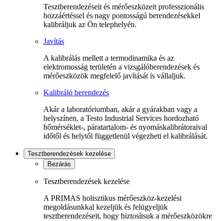
Tesztberendezéseit és mérőeszközeit professzionális
hozzáértéssel és nagy pontosságú berendezésekkel
kalibráljuk az Ön telephelyén.
Javítás
A kalibrálás mellett a termodinamika és az
elektromosság területén a vizsgálóberendezések és
mérőeszközök megfelelő javítását is vállaljuk.
Kalibráló berendezés
Akár a laboratóriumban, akár a gyárakban vagy a
helyszínen, a Testo Industrial Services hordozható
hőmérséklet-, páratartalom- és nyomáskalibrátoraival
időtől és helytől függetlenül végezheti el kalibrálását.
Tesztberendezések kezelése
Bezárás
Tesztberendezések kezelése
A PRIMAS holisztikus mérőeszköz-kezelési
megoldásunkkal kezeljük és felügyeljük
tesztberendezéseit, hogy biztosítsuk a mérőeszközökre