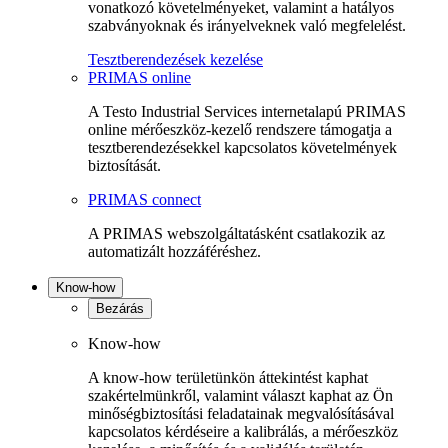
vonatkozó követelményeket, valamint a hatályos
szabványoknak és irányelveknek való megfelelést.
Tesztberendezések kezelése
PRIMAS online
A Testo Industrial Services internetalapú PRIMAS
online mérőeszköz-kezelő rendszere támogatja a
tesztberendezésekkel kapcsolatos követelmények
biztosítását.
PRIMAS connect
A PRIMAS webszolgáltatásként csatlakozik az
automatizált hozzáféréshez.
Know-how
Bezárás
Know-how
A know-how területünkön áttekintést kaphat
szakértelmünkről, valamint választ kaphat az Ön
minőségbiztosítási feladatainak megvalósításával
kapcsolatos kérdéseire a kalibrálás, a mérőeszköz