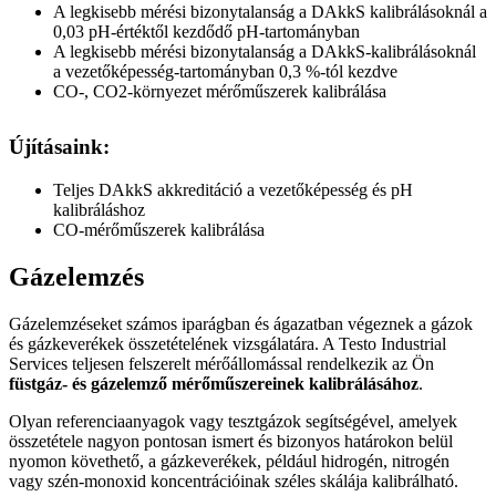
A legkisebb mérési bizonytalanság a DAkkS kalibrálásoknál a
0,03 pH-értéktől kezdődő pH-tartományban
A legkisebb mérési bizonytalanság a DAkkS-kalibrálásoknál
a vezetőképesség-tartományban 0,3 %-tól kezdve
CO-, CO2-környezet mérőműszerek kalibrálása
Újításaink:
Teljes DAkkS akkreditáció a vezetőképesség és pH
kalibráláshoz
CO-mérőműszerek kalibrálása
Gázelemzés
Gázelemzéseket számos iparágban és ágazatban végeznek a gázok
és gázkeverékek összetételének vizsgálatára. A Testo Industrial
Services teljesen felszerelt mérőállomással rendelkezik az Ön
füstgáz- és gázelemző mérőműszereinek kalibrálásához
.
Olyan referenciaanyagok vagy tesztgázok segítségével, amelyek
összetétele nagyon pontosan ismert és bizonyos határokon belül
nyomon követhető, a gázkeverékek, például hidrogén, nitrogén
vagy szén-monoxid koncentrációinak széles skálája kalibrálható.