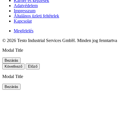
Karrier és képzések
Adatvédelem
Impresszum
Általános üzleti feltételek
Kapcsolat
Megfelelés
© 2026 Testo Industrial Services GmbH. Minden jog fenntartva
Modal Title
Bezárás
Következő
Előző
Modal Title
Bezárás