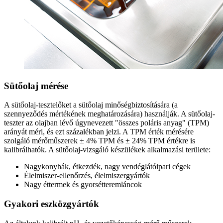
Sütőolaj mérése
A sütőolaj-tesztelőket a sütőolaj minőségbiztosítására (a
szennyeződés mértékének meghatározására) használják. A sütőolaj-
teszter az olajban lévő úgynevezett "összes poláris anyag" (TPM)
arányát méri, és ezt százalékban jelzi. A TPM érték mérésére
szolgáló mérőműszerek ± 4% TPM és ± 24% TPM értékre is
kalibrálhatók. A sütőolaj-vizsgáló készülékek alkalmazási területe:
Nagykonyhák, étkezdék, nagy vendéglátóipari cégek
Élelmiszer-ellenőrzés, élelmiszergyártók
Nagy éttermek és gyorsétteremláncok
Gyakori eszközgyártók