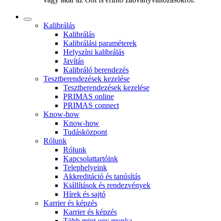
Kalibrálás
Kalibrálás
Kalibrálási paraméterek
Helyszíni kalibrálás
Javítás
Kalibráló berendezés
Tesztberendezések kezelése
Tesztberendezések kezelése
PRIMAS online
PRIMAS connect
Know-how
Know-how
Tudásközpont
Rólunk
Rólunk
Kapcsolattartóink
Telephelyeink
Akkreditáció és tanúsítás
Kiállítások és rendezvények
Hírek és sajtó
Karrier és képzés
Karrier és képzés
Több mint egy munka