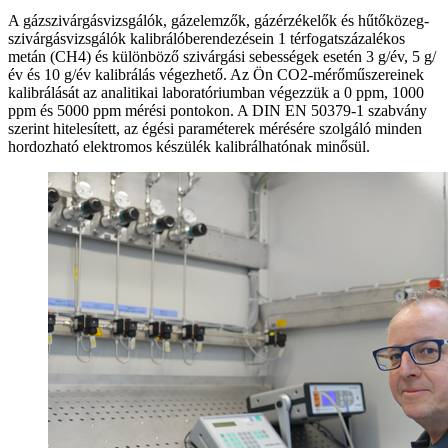
A gázszivárgásvizsgálók, gázelemzők, gázérzékelők és hűtőközeg-
szivárgásvizsgálók kalibrálóberendezésein 1 térfogatszázalékos
metán (CH4) és különböző szivárgási sebességek esetén 3 g/év, 5 g/
év és 10 g/év kalibrálás végezhető. Az Ön CO2-mérőműszereinek
kalibrálását az analitikai laboratóriumban végezzük a 0 ppm, 1000
ppm és 5000 ppm mérési pontokon. A DIN EN 50379-1 szabvány
szerint hitelesített, az égési paraméterek mérésére szolgáló minden
hordozható elektromos készülék kalibrálhatónak minősül.