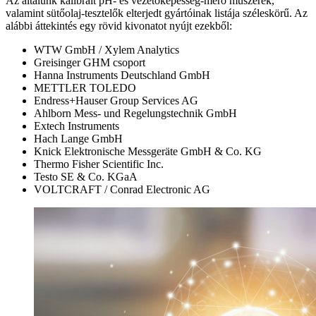
Az általunk kalibrált pH- és vezetőképesség-mérő műszerek,
valamint sütőolaj-tesztelők elterjedt gyártóinak listája széleskörű. Az
alábbi áttekintés egy rövid kivonatot nyújt ezekből:
WTW GmbH / Xylem Analytics
Greisinger GHM csoport
Hanna Instruments Deutschland GmbH
METTLER TOLEDO
Endress+Hauser Group Services AG
Ahlborn Mess- und Regelungstechnik GmbH
Extech Instruments
Hach Lange GmbH
Knick Elektronische Messgeräte GmbH & Co. KG
Thermo Fisher Scientific Inc.
Testo SE & Co. KGaA
VOLTCRAFT / Conrad Electronic AG