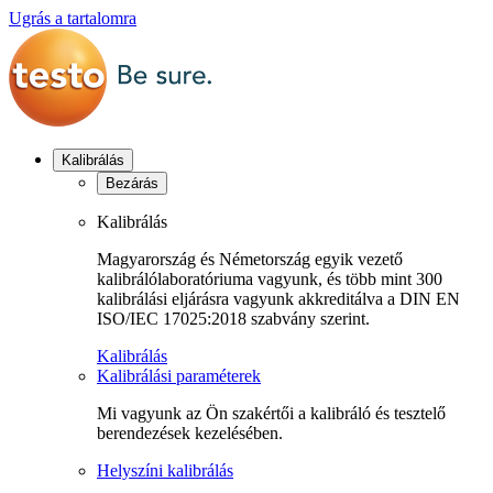
Ugrás a tartalomra
Kalibrálás
Bezárás
Kalibrálás
Magyarország és Németország egyik vezető
kalibrálólaboratóriuma vagyunk, és több mint 300
kalibrálási eljárásra vagyunk akkreditálva a DIN EN
ISO/IEC 17025:2018 szabvány szerint.
Kalibrálás
Kalibrálási paraméterek
Mi vagyunk az Ön szakértői a kalibráló és tesztelő
berendezések kezelésében.
Helyszíni kalibrálás