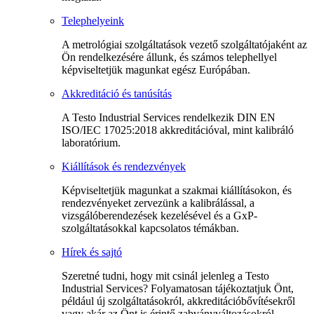
Telephelyeink
A metrológiai szolgáltatások vezető szolgáltatójaként az
Ön rendelkezésére állunk, és számos telephellyel
képviseltetjük magunkat egész Európában.
Akkreditáció és tanúsítás
A Testo Industrial Services rendelkezik DIN EN
ISO/IEC 17025:2018 akkreditációval, mint kalibráló
laboratórium.
Kiállítások és rendezvények
Képviseltetjük magunkat a szakmai kiállításokon, és
rendezvényeket zervezünk a kalibrálással, a
vizsgálóberendezések kezelésével és a GxP-
szolgáltatásokkal kapcsolatos témákban.
Hírek és sajtó
Szeretné tudni, hogy mit csinál jelenleg a Testo
Industrial Services? Folyamatosan tájékoztatjuk Önt,
például új szolgáltatásokról, akkreditációbővítésekről
vagy akár az Önt is érintő zabványváltozásokról.