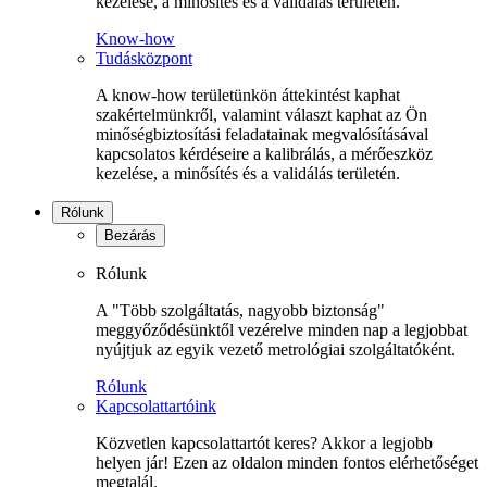
kezelése, a minősítés és a validálás területén.
Know-how
Tudásközpont
A know-how területünkön áttekintést kaphat
szakértelmünkről, valamint választ kaphat az Ön
minőségbiztosítási feladatainak megvalósításával
kapcsolatos kérdéseire a kalibrálás, a mérőeszköz
kezelése, a minősítés és a validálás területén.
Rólunk
Bezárás
Rólunk
A "Több szolgáltatás, nagyobb biztonság"
meggyőződésünktől vezérelve minden nap a legjobbat
nyújtjuk az egyik vezető metrológiai szolgáltatóként.
Rólunk
Kapcsolattartóink
Közvetlen kapcsolattartót keres? Akkor a legjobb
helyen jár! Ezen az oldalon minden fontos elérhetőséget
megtalál.