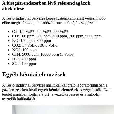
A füstgázrendszerben lévő referenciagázok
áttekintése
A Testo Industrial Services képes füstgázkalibrálást végezni több
előre meghatározott, különböző koncentrációjú tesztgázzal:
O2: 1,5 Vol%, 2,5 Vol%, 5,0 Vol%.
CO: 100 ppm; 300 ppm, 400 ppm, 700 ppm, 5000 ppm,
NO: 150 ppm, 300 ppm
CO2: 17 Vol.% , 38,5 Vol%.
NO2: 100 ppm
CH4: 5000 ppm, 10000 ppm (1 Vol%)
H2S: 200 ppm
SO2: 100 ppm
Egyéb kémiai elemzések
A Testo Industrial Services analitikai kalibráló laboratóriumában a
gázelemzéseken kívül egyéb
kémiai elemzések
is végezhetők. Ez a
terület magában foglalja a pH, a vezetőképesség és a sütőolaj-
tesztelők kalibrálását